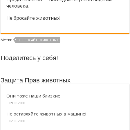
предавайте
человека.
Молоко — без слёз коров и телят! ❤
верность
и
любовь!
Продажа кошек, собак и кроликов запрещена!
Не бросайте животных!
Есть альтернативы опытам на животных — почему бы их не использовать?
Метки
НЕ БРОСАЙТЕ ЖИВОТНЫХ
Поделитесь у себя!
Защита Прав животных
Они тоже наши близкие
09.08.2020
Не оставляйте животных в машине!
02.06.2020