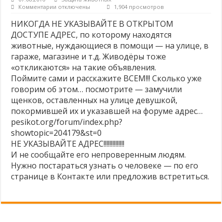
к
Комментарии
отключены
1,904 просмотров
Молоко — без слёз коров и телят! ❤
записи
Не
НИКОГДА НЕ УКАЗЫВАЙТЕ В ОТКРЫТОМ
Продажа кошек, собак и кроликов запрещена!
указывайте
ДОСТУПЕ АДРЕС, по которому находятся
адрес,
Есть альтернативы опытам на животных — почему бы их не использовать?
где
животные, нуждающиеся в помощи — на улице, в
находится
гараже, магазине и т.д. Живодёры тоже
бездомное
«откликаются» на такие объявления.
животное.
Поймите сами и расскажите ВСЕМ!!! Сколько уже
говорим об этом… посмотрите — замучили
щенков, оставленных на улице девушкой,
покормившей их и указавшей на форуме адрес…
pesikot.org/forum/index.php?
showtopic=204179&st=0
НЕ УКАЗЫВАЙТЕ АДРЕС!!!!!!!!!!!!!!
И не сообщайте его непроверенным людям.
Нужно постараться узнать о человеке — по его
странице в Контакте или предложив встретиться.