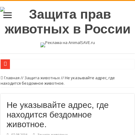
Мифы о волках
Главная
//
Защита животных
//
Не указывайте адрес, где
находится бездомное животное.
Пожалуйста, объясните жителям вашего города, почему нельзя покупать ме
Беременность на убой
Не указывайте адрес, где
Вегетарианские продукты с высоким содержанием протеинов.
находится бездомное
Возьмите в семью животное из приюта или с улицы.
животное.
Пожалуйста, стерилизуйте животных
Стерилизуйте животных
07.08.2016
Защита животных