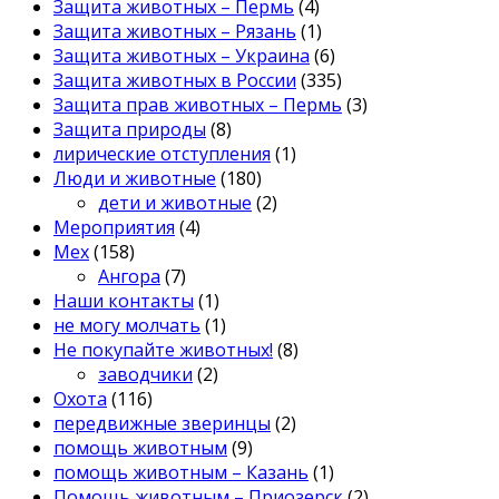
Защита животных – Пермь
(4)
Защита животных – Рязань
(1)
Защита животных – Украина
(6)
Защита животных в России
(335)
Защита прав животных – Пермь
(3)
Защита природы
(8)
лирические отступления
(1)
Люди и животные
(180)
дети и животные
(2)
Мероприятия
(4)
Мех
(158)
Ангора
(7)
Наши контакты
(1)
не могу молчать
(1)
Не покупайте животных!
(8)
заводчики
(2)
Охота
(116)
передвижные зверинцы
(2)
помощь животным
(9)
помощь животным – Казань
(1)
Помощь животным – Приозерск
(2)