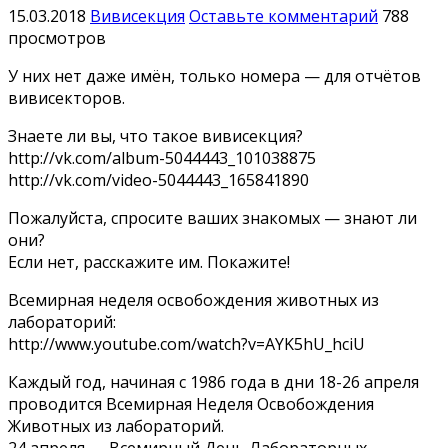
15.03.2018
Вивисекция
Оставьте комментарий
788
просмотров
У них нет даже имён, только номера — для отчётов
вивисекторов.
Знаете ли вы, что такое вивисекция?
http://vk.com/album-5044443_101038875
http://vk.com/video-5044443_165841890
Пожалуйста, спросите ваших знакомых — знают ли
они?
Если нет, расскажите им. Покажите!
Вceмиpнaя нeдeля ocвoбoждeния живoтныx из
лaбopaтopий:
http://www.youtube.com/watch?v=AYK5hU_hciU
Каждый год, начиная с 1986 года в дни 18-26 апреля
проводится Всемирная Неделя Освобождения
Животных из лабораторий.
24 апреля — Всемирный День Лабораторных