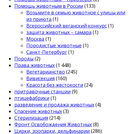
Помощь животным в России
(133)
Возьмите в семью животное с улицы или
из приюта
(1)
Всероссийский веганский конкурс
(1)
защита животных – самара
(1)
Москва
(1)
Породистые животные
(1)
Санкт-Петербург
(1)
Породы
(2)
Права животных
(1 448)
Вегетарианство
(245)
Вивисекция
(160)
Красота без жестокости
(24)
притравочные станции
(9)
птицефабрики
(1)
разведение и продажа животных
(4)
Спасение животных
(3)
Стерилизация
(214)
Фронт Освобождения Животных
(8)
Цирки, зоопарки, дельфинарии
(286)