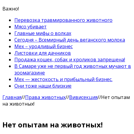
Важно!
Перевозка травмированного животного
Мясо убивает
Главные мифы о волках
Сегодня – Всемирный день веганского молока
Мех – уродливый бизнес
Листовки для дачников
Продажа кошек, собак и кроликов запрещена!
В Самаре уже не первый год животных мучают в
зоомагазине
Мех — жестокость и прибыльный бизнес.
Они тоже наши близкие
Главная
//
Права животных
//
Вивисекция
//
Нет опытам
на животных!
Нет опытам на животных!