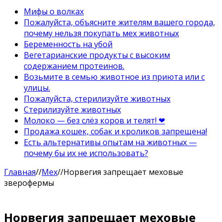
Мифы о волках
Пожалуйста, объясните жителям вашего города,
почему нельзя покупать мех животных
Беременность на убой
Вегетарианские продукты с высоким
содержанием протеинов.
Возьмите в семью животное из приюта или с
улицы.
Пожалуйста, стерилизуйте животных
Стерилизуйте животных
Молоко — без слёз коров и телят! ❤
Продажа кошек, собак и кроликов запрещена!
Есть альтернативы опытам на животных —
почему бы их не использовать?
Главная
//
Мех
//
Норвегия запрещает меховые
зверофермы
Норвегия запрещает меховые