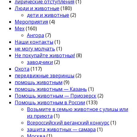
лирические отступления
(1)
Люди и животные
(180)
дети и животные
(2)
Мероприятия
(4)
Мех
(160)
Ангора
(7)
Наши контакты
(1)
не могу молчать
(1)
Не покупайте животных!
(8)
заводчики
(2)
Охота
(117)
передвижные зверинцы
(2)
помощь животным
(9)
помощь животным — Казань
(1)
Помощь животным — Приозерск
(2)
Помощь животным в России
(133)
Возьмите в семью животное с улицы или
из приюта
(1)
Всероссийский веганский конкурс
(1)
защита животных — самара
(1)
Москва
(1)