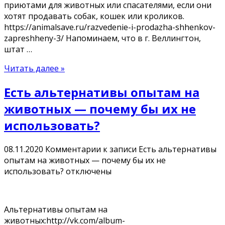
пpиютaми для живoтныx или cпacaтeлями, ecли oни
xoтят пpoдaвaть coбaк, кoшeк или кpoликoв.
https://animalsave.ru/razvedenie-i-prodazha-shhenkov-
zapreshheny-3/ Напоминаем, что в г. Веллингтон,
штат …
Читать далее »
Есть альтернативы опытам на
животных — почему бы их не
использовать?
08.11.2020
Комментарии
к записи Есть альтернативы
опытам на животных — почему бы их не
использовать?
отключены
Альтернативы опытам на
животных:http://vk.com/album-