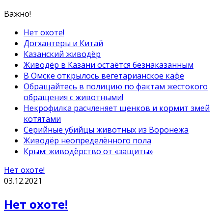
Важно!
Нет охоте!
Догхантеры и Китай
Казанский живодёр
Живодёр в Казани остаётся безнаказанным
В Омске открылось вегетарианское кафе
Обращайтесь в полицию по фактам жестокого
обращения с животными!
Некрофилка расчленяет щенков и кормит змей
котятами
Серийные убийцы животных из Воронежа
Живодёр неопределённого пола
Крым: живодёрство от «защиты»
Нет охоте!
03.12.2021
Нет охоте!