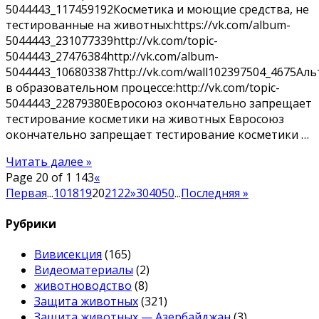
5044443_117459192Косметика и моющие средства, не
тестированные на животных:https://vk.com/album-
5044443_231077339http://vk.com/topic-
5044443_27476384http://vk.com/album-
5044443_106803387http://vk.com/wall102397504_4675Ал
в образовательном процессе:http://vk.com/topic-
5044443_22879380Евросоюз окончательно запрещает
тестирование косметики на животных Евросоюз
окончательно запрещает тестирование косметики …
Читать далее »
Page 20 of 1 143
«
Первая
...
10
18
19
20
21
22
»
30
40
50
...
Последняя »
Рубрики
Вивисекция
(165)
Видеоматериалы
(2)
животноводство
(8)
Защита животных
(321)
Защита животных — Азербайджан
(3)