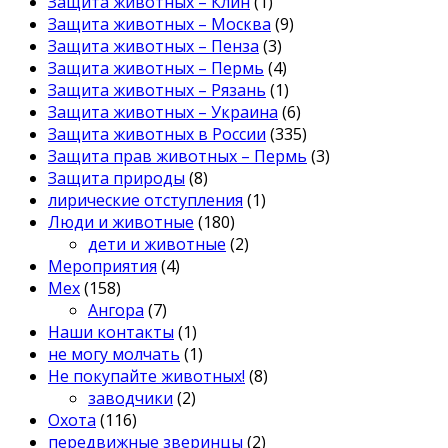
Защита животных – Клин
(1)
Защита животных – Москва
(9)
Защита животных – Пенза
(3)
Защита животных – Пермь
(4)
Защита животных – Рязань
(1)
Защита животных – Украина
(6)
Защита животных в России
(335)
Защита прав животных – Пермь
(3)
Защита природы
(8)
лирические отступления
(1)
Люди и животные
(180)
дети и животные
(2)
Мероприятия
(4)
Мех
(158)
Ангора
(7)
Наши контакты
(1)
не могу молчать
(1)
Не покупайте животных!
(8)
заводчики
(2)
Охота
(116)
передвижные зверинцы
(2)