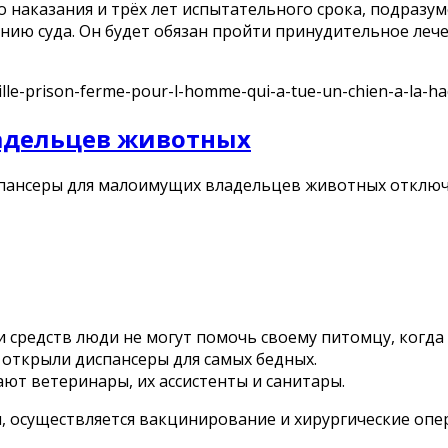
го наказания и трёх лет испытательного срока, подраз
нию суда. Он будет обязан пройти принудительное леч
rtville-prison-ferme-pour-l-homme-qui-a-tue-un-chien-a-la-
адельцев животных
спансеры для малоимущих владельцев животных
отклю
и средств люди не могут помочь своему питомцу, когда
 открыли диспансеры для самых бедных.
ют ветеринары, их ассистенты и санитары.
, осуществляется вакцинирование и хирургические опе