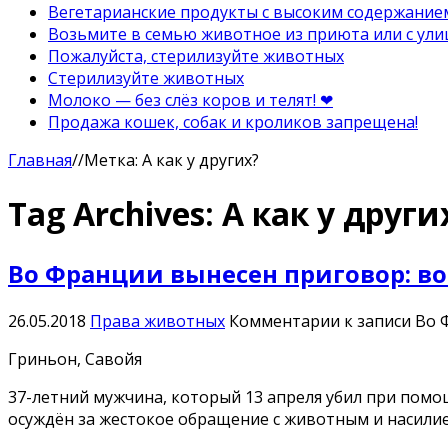
Вегетарианские продукты с высоким содержание
Возьмите в семью животное из приюта или с ули
Пожалуйста, стерилизуйте животных
Стерилизуйте животных
Молоко — без слёз коров и телят! ❤
Продажа кошек, собак и кроликов запрещена!
Главная
//
Метка:
А как у других?
Tag Archives:
А как у други
Во Франции вынесен приговор: в
26.05.2018
Права животных
Комментарии
к записи Во
Гриньон, Савойя
37-летний мужчина, который 13 апреля убил при пом
осуждён за жестокое обращение с животным и насилие