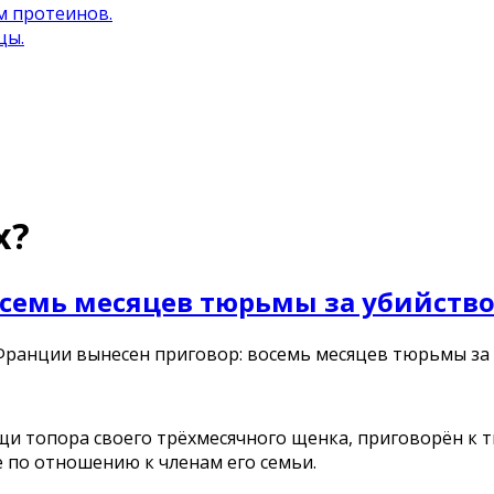
м протеинов.
цы.
х?
осемь месяцев тюрьмы за убийство
 Франции вынесен приговор: восемь месяцев тюрьмы за 
ощи топора своего трёхмесячного щенка, приговорён к
 по отношению к членам его семьи.