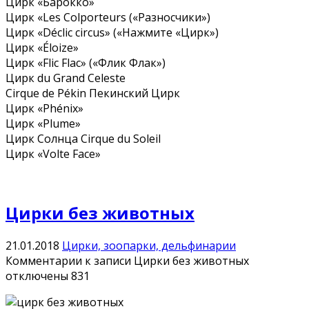
Цирк «Барокко»
Цирк «Les Colporteurs («Разносчики»)
Цирк «Déclic circus» («Нажмите «Цирк»)
Цирк «Éloize»
Цирк «Flic Flac» («Флик Флак»)
Цирк du Grand Celeste
Cirque de Pékin Пекинский Цирк
Цирк «Phénix»
Цирк «Plume»
Цирк Солнца Cirque du Soleil
Цирк «Volte Face»
Цирки без животных
21.01.2018
Цирки, зоопарки, дельфинарии
Комментарии
к записи Цирки без животных
отключены
831