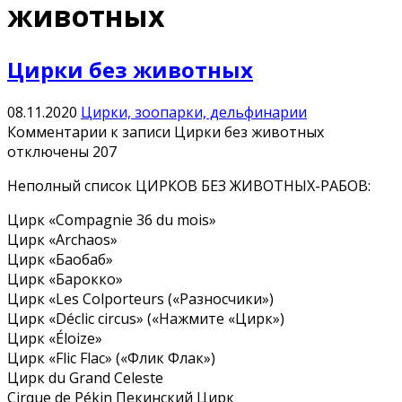
животных
Цирки без животных
08.11.2020
Цирки, зоопарки, дельфинарии
Комментарии
к записи Цирки без животных
отключены
207
Неполный список ЦИРКОВ БЕЗ ЖИВОТНЫХ-РАБОВ:
Цирк «Compagnie 36 du mois»
Цирк «Archaos»
Цирк «Баобаб»
Цирк «Барокко»
Цирк «Les Colporteurs («Разносчики»)
Цирк «Déclic circus» («Нажмите «Цирк»)
Цирк «Éloize»
Цирк «Flic Flac» («Флик Флак»)
Цирк du Grand Celeste
Cirque de Pékin Пекинский Цирк