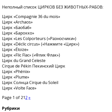
Неполный список ЦИРКОВ БЕЗ ЖИВОТНЫХ-РАБОВ:
Цирк «Compagnie 36 du mois»
Цирк «Archaos»
Цирк «Баобаб»
Цирк «Барокко»
Цирк «Les Colporteurs («Разносчики»)
Цирк «Déclic circus» («Нажмите «Цирк»)
Цирк «Éloize»
Цирк «Flic Flac» («Флик Флак»)
Цирк du Grand Celeste
Cirque de Pékin Пекинский Цирк
Цирк «Phénix»
Цирк «Plume»
Цирк Солнца Cirque du Soleil
Цирк «Volte Face»
Page 1 of 2
1
2
»
Рубрики