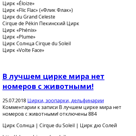
Цирк «Éloize»
Цирк «Flic Flac» («Флик Флак»)
Цирк du Grand Celeste
Cirque de Pékin Пекинский Цирк
Цирк «Phénix»
Цирк «Plume»
Цирк Солнца Cirque du Soleil
Цирк «Volte Face»
В лучшем цирке мира нет
номеров с животными!
25.07.2018
Цирки, зоопарки, дельфинарии
Комментарии
к записи В лучшем цирке мира нет
номеров с животными!
отключены
884
Цирк Солнца | Cirque du Soleil | Цирк дю Солей