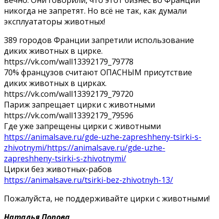
вечно. Они говорили, что этот бизнес во Франции
никогда не запретят. Но всё не так, как думали
эксплуататоры животных!
389 городов Франции запретили использование
диких животных в цирке.
https://vk.com/wall13392179_79778
70% французов считают ОПАСНЫМ присутствие
диких животных в цирках.
https://vk.com/wall13392179_79720
Париж запрещает цирки с животными
https://vk.com/wall13392179_79596
Где уже запрещены цирки с животными
https://animalsave.ru/gde-uzhe-zapreshheny-tsirki-s-
zhivotnymi/https://animalsave.ru/gde-uzhe-
zapreshheny-tsirki-s-zhivotnymi/
Цирки без животных-рабов
https://animalsave.ru/tsirki-bez-zhivotnyh-13/
Пожалуйста, не поддерживайте цирки с животными!
Наталья Попова