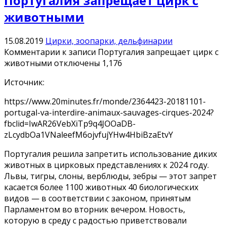
Португалия запрещает цирк с
животными
15.08.2019
Цирки, зоопарки, дельфинарии
Комментарии
к записи Португалия запрещает цирк с
животными
отключены
1,176
Источник:
https://www.20minutes.fr/monde/2364423-20181101-
portugal-va-interdire-animaux-sauvages-cirques-2024?
fbclid=IwAR26VebXiTp9q4JOOaDB-
zLcydbOa1VNaleefM6ojvfujYHw4HbiBzaEtvY
Португалия решила запретить использование диких
животных в цирковых представлениях к 2024 году.
Львы, тигры, слоны, верблюды, зебры — этот запрет
касается более 1100 животных 40 биологических
видов — в соответствии с законом, принятым
Парламентом во вторник вечером. Новость,
которую в среду с радостью приветствовали