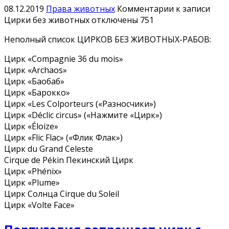
08.12.2019
Права животных
Комментарии
к записи
Цирки без животных
отключены
751
Неполный список ЦИРКОВ БЕЗ ЖИВОТНЫХ-РАБОВ:
Цирк «Compagnie 36 du mois»
Цирк «Archaos»
Цирк «Баобаб»
Цирк «Барокко»
Цирк «Les Colporteurs («Разносчики»)
Цирк «Déclic circus» («Нажмите «Цирк»)
Цирк «Éloize»
Цирк «Flic Flac» («Флик Флак»)
Цирк du Grand Celeste
Cirque de Pékin Пекинский Цирк
Цирк «Phénix»
Цирк «Plume»
Цирк Солнца Cirque du Soleil
Цирк «Volte Face»