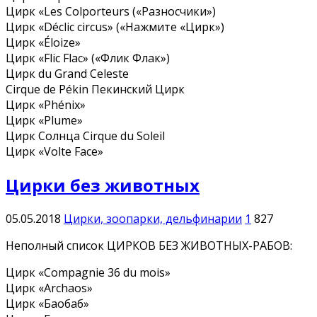
Цирк «Les Colporteurs («Разносчики»)
Цирк «Déclic circus» («Нажмите «Цирк»)
Цирк «Éloize»
Цирк «Flic Flac» («Флик Флак»)
Цирк du Grand Celeste
Cirque de Pékin Пекинский Цирк
Цирк «Phénix»
Цирк «Plume»
Цирк Солнца Cirque du Soleil
Цирк «Volte Face»
Цирки без животных
05.05.2018
Цирки, зоопарки, дельфинарии
1
827
Неполный список ЦИРКОВ БЕЗ ЖИВОТНЫХ-РАБОВ:
Цирк «Compagnie 36 du mois»
Цирк «Archaos»
Цирк «Баобаб»