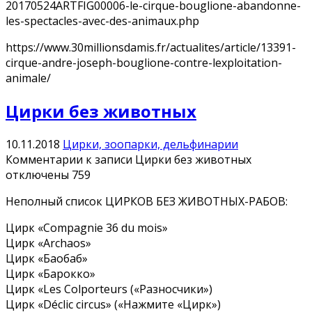
20170524ARTFIG00006-le-cirque-bouglione-abandonne-
les-spectacles-avec-des-animaux.php
https://www.30millionsdamis.fr/actualites/article/13391-
cirque-andre-joseph-bouglione-contre-lexploitation-
animale/
Цирки без животных
10.11.2018
Цирки, зоопарки, дельфинарии
Комментарии
к записи Цирки без животных
отключены
759
Неполный список ЦИРКОВ БЕЗ ЖИВОТНЫХ-РАБОВ:
Цирк «Compagnie 36 du mois»
Цирк «Archaos»
Цирк «Баобаб»
Цирк «Барокко»
Цирк «Les Colporteurs («Разносчики»)
Цирк «Déclic circus» («Нажмите «Цирк»)