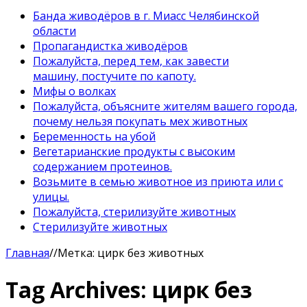
Банда живодёров в г. Миасс Челябинской
области
Пропагандистка живодёров
Пожалуйста, перед тем, как завести
машину, постучите по капоту.
Мифы о волках
Пожалуйста, объясните жителям вашего города,
почему нельзя покупать мех животных
Беременность на убой
Вегетарианские продукты с высоким
содержанием протеинов.
Возьмите в семью животное из приюта или с
улицы.
Пожалуйста, стерилизуйте животных
Стерилизуйте животных
Главная
//
Метка:
цирк без животных
Tag Archives:
цирк без