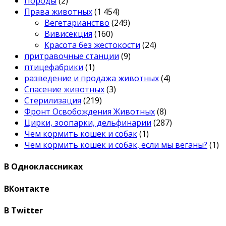
Породы
(2)
Права животных
(1 454)
Вегетарианство
(249)
Вивисекция
(160)
Красота без жестокости
(24)
притравочные станции
(9)
птицефабрики
(1)
разведение и продажа животных
(4)
Спасение животных
(3)
Стерилизация
(219)
Фронт Освобождения Животных
(8)
Цирки, зоопарки, дельфинарии
(287)
Чем кормить кошек и собак
(1)
Чем кормить кошек и собак, если мы веганы?
(1)
В Одноклассниках
ВКонтакте
В Twitter