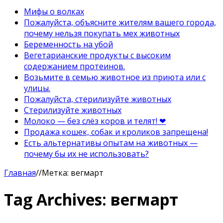
Мифы о волках
Пожалуйста, объясните жителям вашего города,
почему нельзя покупать мех животных
Беременность на убой
Вегетарианские продукты с высоким
содержанием протеинов.
Возьмите в семью животное из приюта или с
улицы.
Пожалуйста, стерилизуйте животных
Стерилизуйте животных
Молоко — без слёз коров и телят! ❤
Продажа кошек, собак и кроликов запрещена!
Есть альтернативы опытам на животных —
почему бы их не использовать?
Главная
//
Метка:
вегмарт
Tag Archives:
вегмарт