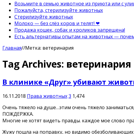
Возьмите в семью животное из приюта или с ули
Пожалуйста, стерилизуйте животных
Стерилизуйте животных
Молоко — без слёз коров и телят! ❤
Продажа кошек, собак и кроликов запрещена!
Есть альтернативы опытам на животных — почему
Главная
//
Метка:
ветеринария
Tag Archives:
ветеринария
В клинике «Друг» убивают живо
16.11.2018
Права животных
3
1,474
Очень тяжело на душе…этим очень тяжело заниматься, 
ПОЖДЕРЖКА.
Многие не хотят видеть правды. каждое мое слово пр
Жужу пошла на поправку, но видимо обезболивающих 