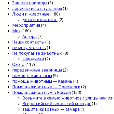
Защита природы
(8)
лирические отступления
(1)
Люди и животные
(180)
дети и животные
(2)
Мероприятия
(4)
Мех
(160)
Ангора
(7)
Наши контакты
(1)
не могу молчать
(1)
Не покупайте животных!
(8)
заводчики
(2)
Охота
(117)
передвижные зверинцы
(2)
помощь животным
(9)
помощь животным — Казань
(1)
Помощь животным — Приозерск
(2)
Помощь животным в России
(133)
Возьмите в семью животное с улицы или из
Всероссийский веганский конкурс
(1)
защита животных — самара
(1)