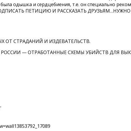
 была одышка и сердцебиения, т.е. он специально реком
И ПОДПИСАТЬ ПЕТИЦИЮ И РАССКАЗАТЬ ДРУЗЬЯМ…НУЖНО
Х ОТ СТРАДАНИЙ И ИЗДЕВАТЕЛЬСТВ.
Й РОССИИ — ОТРАБОТАННЫЕ СХЕМЫ УБИЙСТВ ДЛЯ ВЫ
Т
&w=wall13853792_17089