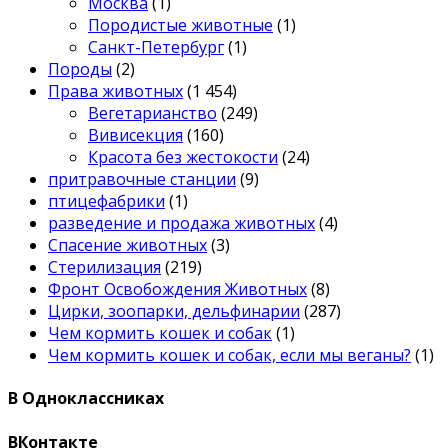
Москва
(1)
Породистые животные
(1)
Санкт-Петербург
(1)
Породы
(2)
Права животных
(1 454)
Вегетарианство
(249)
Вивисекция
(160)
Красота без жестокости
(24)
притравочные станции
(9)
птицефабрики
(1)
разведение и продажа животных
(4)
Спасение животных
(3)
Стерилизация
(219)
Фронт Освобождения Животных
(8)
Цирки, зоопарки, дельфинарии
(287)
Чем кормить кошек и собак
(1)
Чем кормить кошек и собак, если мы веганы?
(1)
В Одноклассниках
ВКонтакте