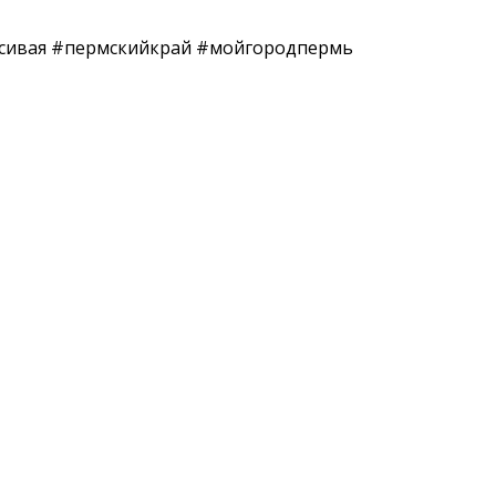
сивая #пермскийкрай #мойгородпермь