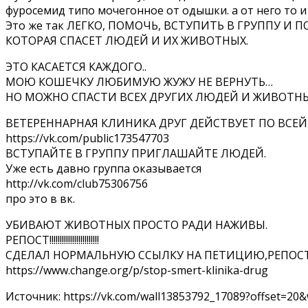
фуросемид типо мочегонное от одышки. а от него то и
Это же так ЛЕГКО, ПОМОЧЬ, ВСТУПИТЬ В ГРУППУ 
КОТОРАЯ СПАСЕТ ЛЮДЕЙ И ИХ ЖИВОТНЫХ.
ЭТО КАСАЕТСЯ КАЖДОГО..
МОЮ КОШЕЧКУ ЛЮБИМУЮ ЖУЖУ НЕ ВЕРНУТЬ…
НО МОЖНО СПАСТИ ВСЕХ ДРУГИХ ЛЮДЕЙ И ЖИВОТНЫ
ВЕТЕРЕННАРНАЯ КЛИНИКА ДРУГ ДЕЙСТВУЕТ ПО ВСЕ
https://vk.com/public173547703
ВСТУПАЙТЕ В ГРУППУ ПРИГЛАШАЙТЕ ЛЮДЕЙ.
Уже есть давно группа оказывается
http://vk.com/club75306756
про это в вк.
УБИВАЮТ ЖИВОТНЫХ ПРОСТО РАДИ НАЖИВЫ.
РЕПОСТ!!!!!!!!!!!!!!!!!!!!!!!!
СДЕЛАЛ НОРМАЛЬНУЮ ССЫЛКУ НА ПЕТИЦИЮ,РЕПОС
https://www.change.org/p/stop-smert-klinika-drug
Источник: https://vk.com/wall13853792_17089?offset=20