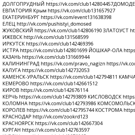
ДОЛГОПРУДНЫЙ https://vk.com/club142804457ДОМОДЕДО
ЕВПАТОРИЯ Крым https://vk.com/club131657927
ЕКАТЕРИНБУРГ https://vk.com/event131638398
ЕЛЕЦ http://vk.com/pushistyi_domosed
ЖУКОВСКИЙ https://vk.com/club142806190 ЗЛАТОУСТ http
ИЖЕВСК http://vk.com/club131568599
ИРКУТСК https://vk.com/club142469396
ИСТРА https://vk.com/club142801699 ЙОШКАР-ОЛА https:
КАЗАНЬ https://vk.com/club131669944
КАЛИНИНГРАД https://vk.com/pravo_nagizn https://vk.c
КАЛУГА https://vk.com/club142732053
КАМЕНСК-УРАЛЬСК https://vk.com/club142794811 КАМЧАТ
КЕМЕРОВО https://vk.com/club142661512
КИРОВ https://vk.com/club142676114
КЕРЧЬ https://vk.com/club142793809 КИСЛОВОДСК https:
КОЛОМНА https://vk.com/club142793986 КОМСОМОЛЬСК н
КОРОЛЕВ https://vk.com/club142795744 КОСТРОМА https:
КРАСНОДАР http://vk.com/zookrd123
КРАСНОЯРСК https://vk.com/club142667304
КУРГАН https://vk.com/club142763597