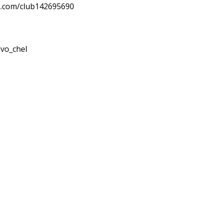
.com/club142695690
vo_chel