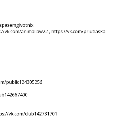
/spasemgivotnix
vk.com/animallaw22 , https://vk.com/priutlaska
om/public124305256
lub142667400
s://vk.com/club142731701