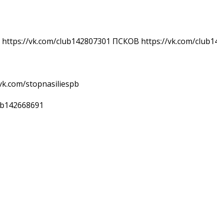
tps://vk.com/club142807301 ПСКОВ https://vk.com/club1
vk.com/stopnasiliespb
lub142668691