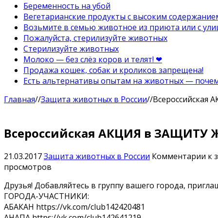
Беременность на убой
Вегетарианские продукты с высоким содержание
Возьмите в семью животное из приюта или с ули
Пожалуйста, стерилизуйте животных
Стерилизуйте животных
Молоко — без слёз коров и телят! ❤
Продажа кошек, собак и кроликов запрещена!
Есть альтернативы опытам на животных — почему
Главная
//
Защита животных в России
//
Всероссийская 
Всероссийская АКЦИЯ в ЗАЩИТУ 
21.03.2017
Защита животных в России
Комментарии
к 
просмотров
Друзья! Добавляйтесь в группу вашего города, пригла
ГОРОДА-УЧАСТНИКИ:
АБАКАН https://vk.com/club142420481
АНАПА https://vk.com/club142641219