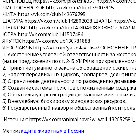
ЧЕРЕПОВЕЦ https://vk.com/piketche35 / https://vk.com/c
ЧИСТООЗЕРСКОЕ https://vk.com/club139003915
ЧИТА https://vk.com/club142676795
ШАТУРА https://vk.com/club142802038 ШАХТЫ https://vk
ЩЕЛКОВО https://vk.com/club142804308 ЮЖНО-САХАЛИНС
ЮГРА http://vk.com/club141507484
ЯКУТСК https://vk.com/club130781888
ЯРОСЛАВЛЬ https://vk.com/yaroslavl_live? ОСНОВНЫЕ
1. Ужесточение уголовной ответственности за жестоко
(наши предложения по ст. 245 УК РФ в прикрепленном 
2. Принятие гуманного закона об обращении с животн
2) Запрет передвижных цирков, зоопарков, дельфинар
3) Ограничение деятельности по разведению домашних
3) Создание системы приютов с пожизненным содержа
4) Обязательную регистрацию домашних животных и д
5) Внесудебную блокировку живодерских ресурсов.
6) Государственный надзор и общественный контроль
Источник: https://vk.com/animal.save?w=wall-132652581
Метки
защита животных в России