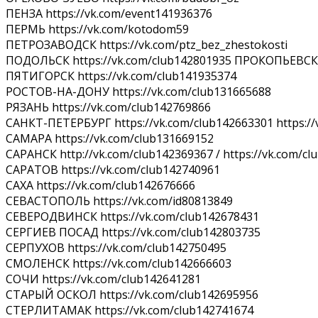
ПЕНЗА https://vk.com/event141936376
ПЕРМЬ https://vk.com/kotodom59
ПЕТРОЗАВОДСК https://vk.com/ptz_bez_zhestokosti
ПОДОЛЬСК https://vk.com/club142801935 ПРОКОПЬЕВСК ht
ПЯТИГОРСК https://vk.com/club141935374
РОСТОВ-НА-ДОНУ https://vk.com/club131665688
РЯЗАНЬ https://vk.com/club142769866
САНКТ-ПЕТЕРБУРГ https://vk.com/club142663301 https://
САМАРА https://vk.com/club131669152
САРАНСК http://vk.com/club142369367 / https://vk.com/c
САРАТОВ https://vk.com/club142740961
САХА https://vk.com/club142676666
СЕВАСТОПОЛЬ https://vk.com/id80813849
СЕВЕРОДВИНСК https://vk.com/club142678431
СЕРГИЕВ ПОСАД https://vk.com/club142803735
СЕРПУХОВ https://vk.com/club142750495
СМОЛЕНСК https://vk.com/club142666603
СОЧИ https://vk.com/club142641281
СТАРЫЙ ОСКОЛ https://vk.com/club142695956
СТЕРЛИТАМАК https://vk.com/club142741674