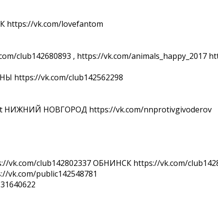
https://vk.com/lovefantom
m/club142680893 , https://vk.com/animals_happy_2017 http
Ы https://vk.com/club142562298
rst НИЖНИЙ НОВГОРОД https://vk.com/nnprotivgivoderov
://vk.com/club142802337 ОБНИНСК https://vk.com/club14
//vk.com/public142548781
c131640622