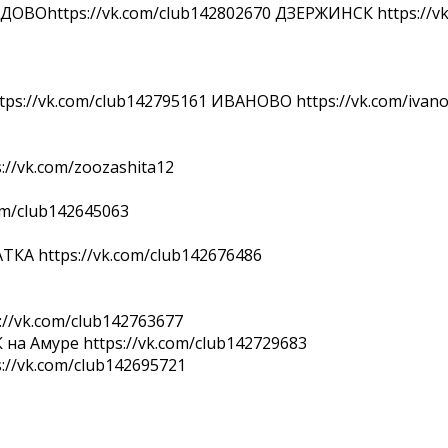
ВОhttps://vk.com/club142802670 ДЗЕРЖИНСК https://vk
s://vk.com/club142795161 ИВАНОВО https://vk.com/ivano
//vk.com/zoozashita12
om/club142645063
КА https://vk.com/club142676486
//vk.com/club142763677
а Амуре https://vk.com/club142729683
//vk.com/club142695721