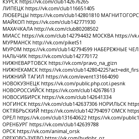
КУРСК https://vk.com/club142676265
ЛИПЕЦК https://vk.com/club116651405
ЛЮБЕРЦЫ https://vk.com/club142801810 МАГНИТОГОРСК 
МАЙКОП https://vk.com/club142771930
МАХАЧКАЛА http://vk.com/club80208502
МИАСС https://vk.com/club142794432 МОСКВА https://vk.co
МУРМАНСК http://vk.com/piket51
МУРОМ https://vk.com/club142794599 НАБЕРЕЖНЫЕ ЧЕЛН
НАЛЬЧИК https://vk.com/club142770172
НИЖНЕВАРТОВСК https://vk.com/pravo_na_gizn
НИЖНЕКАМСК https://vk.com/club142804225?act=edit_fi
НИЖНИЙ ТАГИЛ https://vk.com/event131664090
НОВОКУЗНЕЦК https://vk.com/public.php.cot.i.pesnk
НОВОРОССИЙСК https://vk.com/club142678613
НОВОСИБИРСК https://vk.com/club142641334
НОГИНСК https://vk.com/club142637306 НОРИЛЬСК https
ОКТЯБРЬСКИЙ https://vk.com/club142794097 ОМСК https:
ОРЕЛ https://vk.com/club131640622 https://vk.com/publi
ОРЕНБУРГ https://vk.com/club142639788
ОРСК https://vk.com/animal_orsk
ОРЕХОВО-ЗУЕВО https://vk.com/budobr_oz