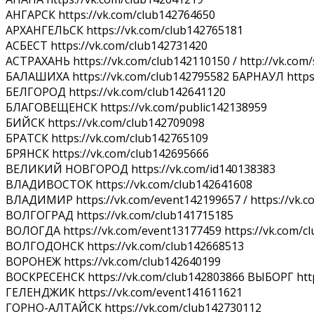
АНГАРСК https://vk.com/club142764650
АРХАНГЕЛЬСК https://vk.com/club142765181
АСБЕСТ https://vk.com/club142731420
АСТРАХАНЬ https://vk.com/club142110150 / http://vk.com
БАЛАШИХА https://vk.com/club142795582 БАРНАУЛ https://
БЕЛГОРОД https://vk.com/club142641120
БЛАГОВЕЩЕНСК https://vk.com/public142138959
БИЙСК https://vk.com/club142709098
БРАТСК https://vk.com/club142765109
БРЯНСК https://vk.com/club142695666
ВЕЛИКИЙ НОВГОРОД https://vk.com/id140138383
ВЛАДИВОСТОК https://vk.com/club142641608
ВЛАДИМИР https://vk.com/event142199657 / https://vk.c
ВОЛГОГРАД https://vk.com/club141715185
ВОЛОГДА https://vk.com/event13177459 https://vk.com/c
ВОЛГОДОНСК https://vk.com/club142668513
ВОРОНЕЖ https://vk.com/club142640199
ВОСКРЕСЕНСК https://vk.com/club142803866 ВЫБОРГ http
ГЕЛЕНДЖИК https://vk.com/event141611621
ГОРНО-АЛТАЙСК https://vk.com/club142730112