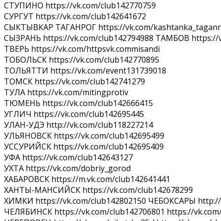
СТУПИНО https://vk.com/club142770759
СУРГУТ https://vk.com/club142641672
СЫКТЫВКАР ТАГАНРОГ https://vk.com/kashtanka_tagan
СЫЗРАНЬ https://vk.com/club142794988 ТАМБОВ https://
ТВЕРЬ https://vk.com/httpsvk.commisandi
ТОБОЛЬСК https://vk.com/club142770895
ТОЛЬЯТТИ https://vk.com/event131739018
ТОМСК https://vk.com/club142741279
ТУЛА https://vk.com/mitingprotiv
ТЮМЕНЬ https://vk.com/club142666415
УГЛИЧ https://vk.com/club142695445
УЛАН-УДЭ http://vk.com/club118227214
УЛЬЯНОВСК https://vk.com/club142695499
УССУРИЙСК https://vk.com/club142695409
УФА https://vk.com/club142643127
УХТА https://vk.com/dobriy_gorod
ХАБАРОВСК https://m.vk.com/club142641441
ХАНТЫ-МАНСИЙСК https://vk.com/club142678299
ХИМКИ https://vk.com/club142802150 ЧЕБОКСАРЫ http:/
ЧЕЛЯБИНСК https://vk.com/club142706801 https://vk.com