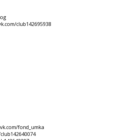
rog
vk.com/club142695938
/vk.com/fond_umka
/club142640074