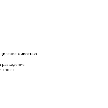
рщвление животных.
 разведение.
в кошек.