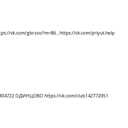
s://vk.com/gbrzoo?m=86 , https://vk.com/priyut.help
2804722 ОДИНЦОВО https://vk.com/club142772051