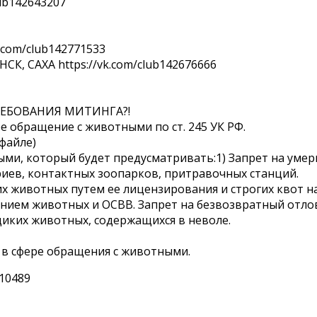
lub142643207
.com/club142771533
К, САХА https://vk.com/club142676666
 ТРЕБОВАНИЯ МИТИНГА?!
е обращение с животными по ст. 245 УК РФ.
файле)
ыми, который будет предусматривать:1) Запрет на уме
иев, контактных зоопарков, притравочных станций.
 животных путем ее лицензирования и строгих квот на
нием животных и ОСВВ. Запрет на безвозвратный отло
иких животных, содержащихся в неволе.
 в сфере обращения с животными.
_10489