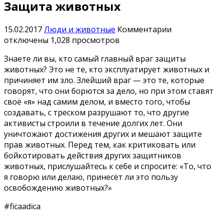
Защита животных
к
15.02.2017
Люди и животные
Комментарии
записи
отключены
1,028 просмотров
Защита
Знаете ли вы, кто самый главный враг защиты
животных
животных? Это не те, кто эксплуатирует животных и
причиняет им зло. Злейший враг — это те, которые
говорят, что они борются за дело, но при этом ставят
своё «я» над самим делом, и вместо того, чтобы
создавать, с треском разрушают то, что другие
активисты строили в течение долгих лет. Они
уничтожают достижения других и мешают защите
прав животных. Перед тем, как критиковать или
бойкотировать действия других защитников
животных, прислушайтесь к себе и спросите: «То, что
я говорю или делаю, принесёт ли это пользу
освобождению животных?»
#
ficaadica