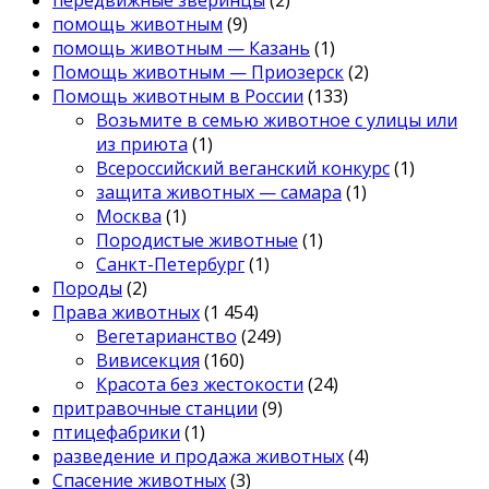
помощь животным
(9)
помощь животным — Казань
(1)
Помощь животным — Приозерск
(2)
Помощь животным в России
(133)
Возьмите в семью животное с улицы или
из приюта
(1)
Всероссийский веганский конкурс
(1)
защита животных — самара
(1)
Москва
(1)
Породистые животные
(1)
Санкт-Петербург
(1)
Породы
(2)
Права животных
(1 454)
Вегетарианство
(249)
Вивисекция
(160)
Красота без жестокости
(24)
притравочные станции
(9)
птицефабрики
(1)
разведение и продажа животных
(4)
Спасение животных
(3)