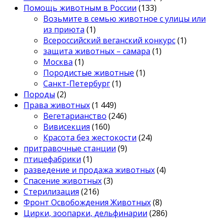
Помощь животным в России
(133)
Возьмите в семью животное с улицы или
из приюта
(1)
Всероссийский веганский конкурс
(1)
защита животных – самара
(1)
Москва
(1)
Породистые животные
(1)
Санкт-Петербург
(1)
Породы
(2)
Права животных
(1 449)
Вегетарианство
(246)
Вивисекция
(160)
Красота без жестокости
(24)
притравочные станции
(9)
птицефабрики
(1)
разведение и продажа животных
(4)
Спасение животных
(3)
Стерилизация
(216)
Фронт Освобождения Животных
(8)
Цирки, зоопарки, дельфинарии
(286)