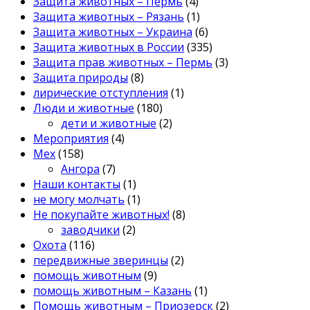
Защита животных – Пермь
(4)
Защита животных – Рязань
(1)
Защита животных – Украина
(6)
Защита животных в России
(335)
Защита прав животных – Пермь
(3)
Защита природы
(8)
лирические отступления
(1)
Люди и животные
(180)
дети и животные
(2)
Мероприятия
(4)
Мех
(158)
Ангора
(7)
Наши контакты
(1)
не могу молчать
(1)
Не покупайте животных!
(8)
заводчики
(2)
Охота
(116)
передвижные зверинцы
(2)
помощь животным
(9)
помощь животным – Казань
(1)
Помощь животным – Приозерск
(2)