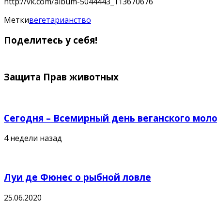
http://vk.com/album-5044443_113670676
Метки
вегетарианство
Поделитесь у себя!
Защита Прав животных
Сегодня – Всемирный день веганского мол
4 недели назад
Луи де Фюнес о рыбной ловле
25.06.2020