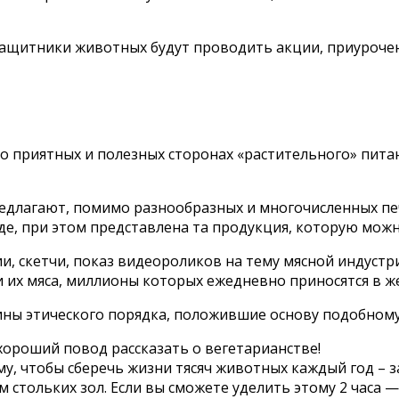
ах защитники животных будут проводить акции, приуроч
о приятных и полезных сторонах «растительного» пита
предлагают, помимо разнообразных и многочисленных п
де, при этом представлена та продукция, которую можн
, скетчи, показ видеороликов на тему мясной индустри
 их мяса, миллионы которых ежедневно приносятся в ж
ины этического порядка, положившие основу подобному
ороший повод рассказать о вегетарианстве!
, чтобы сберечь жизни тясяч животных каждый год – за
 стольких зол. Если вы сможете уделить этому 2 часа —