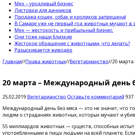
Мех – уродливый бизнес
Листовки для дачников
Продажа кошек, собак и кроликов запрещена!
В Самаре уже не первый год животных мучают в 
Мех — жестокость и прибыльный бизнес.
Они тоже наши близкие
Жестокое обращение с животными, что делать?
Разыскивается живодёр
Главная
//
Права животных
//
Вегетарианство
//
20 марта
20 марта – Международный день 
25.02.2019
Вегетарианство
Оставьте комментарий
937
Международный день без мяса — это не значит, что то
людям о страданиях животных, которых мучают и убив
55 миллиардов животных — существ, способных испыт
употребленными в пищу людьми на всей планете. Есл