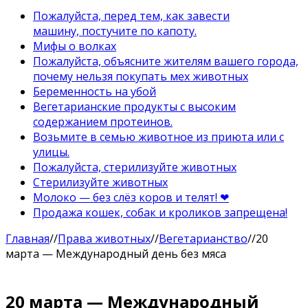
Пожалуйста, перед тем, как завести
машину, постучите по капоту.
Мифы о волках
Пожалуйста, объясните жителям вашего города,
почему нельзя покупать мех животных
Беременность на убой
Вегетарианские продукты с высоким
содержанием протеинов.
Возьмите в семью животное из приюта или с
улицы.
Пожалуйста, стерилизуйте животных
Стерилизуйте животных
Молоко — без слёз коров и телят! ❤
Продажа кошек, собак и кроликов запрещена!
Главная
//
Права животных
//
Вегетарианство
//
20
марта — Международный день без мяса
20 марта — Международный