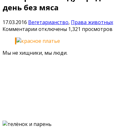
день без мяса
17.03.2016
Вегетарианство
,
Права животных
к
Комментарии
отключены
1,321 просмотров
записи
20
марта
Мы не хищники, мы люди.
—
Международный
день
без
мяса