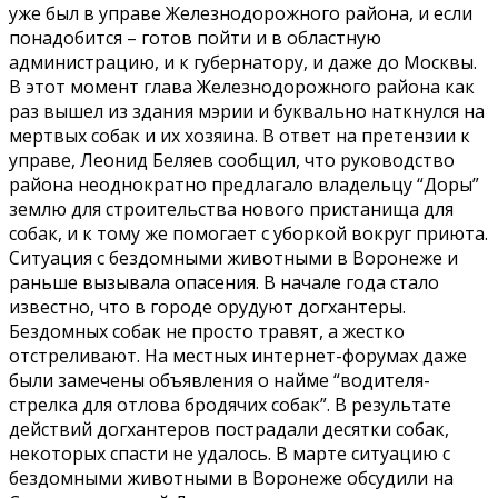
уже был в управе Железнодорожного района, и если
понадобится – готов пойти и в областную
администрацию, и к губернатору, и даже до Москвы.
В этот момент глава Железнодорожного района как
раз вышел из здания мэрии и буквально наткнулся на
мертвых собак и их хозяина. В ответ на претензии к
управе, Леонид Беляев сообщил, что руководство
района неоднократно предлагало владельцу “Доры”
землю для строительства нового пристанища для
собак, и к тому же помогает с уборкой вокруг приюта.
Ситуация с бездомными животными в Воронеже и
раньше вызывала опасения. В начале года стало
известно, что в городе орудуют догхантеры.
Бездомных собак не просто травят, а жестко
отстреливают. На местных интернет-форумах даже
были замечены объявления о найме “водителя-
стрелка для отлова бродячих собак”. В результате
действий догхантеров пострадали десятки собак,
некоторых спасти не удалось. В марте ситуацию с
бездомными животными в Воронеже обсудили на