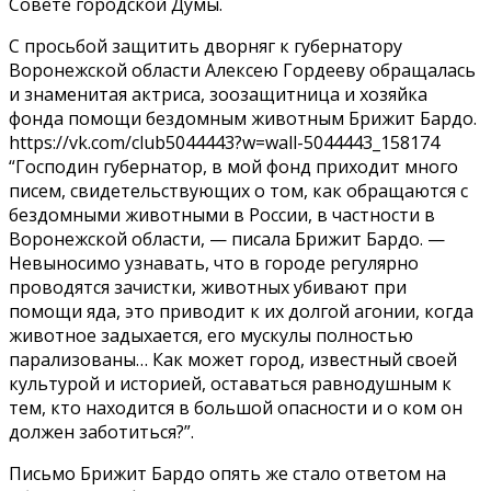
Совете городской Думы.
С просьбой защитить дворняг к губернатору
Воронежской области Алексею Гордееву обращалась
и знаменитая актриса, зоозащитница и хозяйка
фонда помощи бездомным животным Брижит Бардо.
https://vk.com/club5044443?w=wall-5044443_158174
“Господин губернатор, в мой фонд приходит много
писем, свидетельствующих о том, как обращаются с
бездомными животными в России, в частности в
Воронежской области, — писала Брижит Бардо. —
Невыносимо узнавать, что в городе регулярно
проводятся зачистки, животных убивают при
помощи яда, это приводит к их долгой агонии, когда
животное задыхается, его мускулы полностью
парализованы… Как может город, известный своей
культурой и историей, оставаться равнодушным к
тем, кто находится в большой опасности и о ком он
должен заботиться?”.
Письмо Брижит Бардо опять же стало ответом на