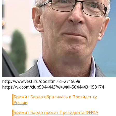
http://www.vesti.ru/doc.html?id=2715098
https://vk.com/club5044443?w=wall-5044443_158174
Брижит Бардо обратилась к Президенту
России
Брижит Бардо просит Президента ФИФА