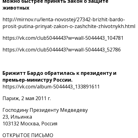
можно быстрее принять закон о защите
животных
http://mirnov.ru/lenta-novostej/27342-brizhit-bardo-
prosit-putina-prinyat-zakon-o-zashchite-zhivotnykh.html
https://vk.com/club5044443?w=wall-5044443_104781
https://vk.com/club5044443?w=wall-5044443_52786
Брижитт Бардо обратилась к президенту и
премьер-министру России.
https://vk.com/album-5044443_133891611
Париж, 2 мая 2011 г.
Господину Президенту Медведеву
23, Ильинка
103132 Москва, Россия
ОТКРЫТОЕ ПИСЬМО