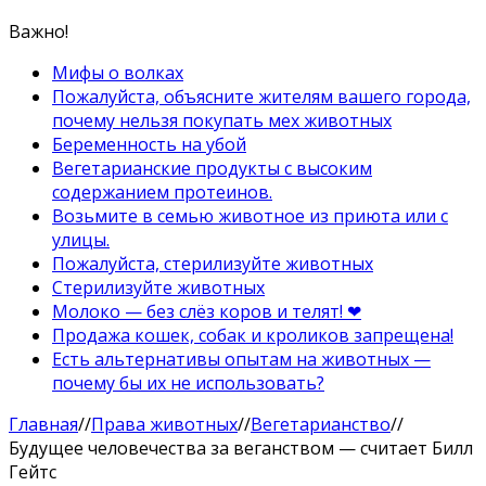
Важно!
Мифы о волках
Пожалуйста, объясните жителям вашего города,
почему нельзя покупать мех животных
Беременность на убой
Вегетарианские продукты с высоким
содержанием протеинов.
Возьмите в семью животное из приюта или с
улицы.
Пожалуйста, стерилизуйте животных
Стерилизуйте животных
Молоко — без слёз коров и телят! ❤
Продажа кошек, собак и кроликов запрещена!
Есть альтернативы опытам на животных —
почему бы их не использовать?
Главная
//
Права животных
//
Вегетарианство
//
Будущее человечества за веганством — считает Билл
Гейтс