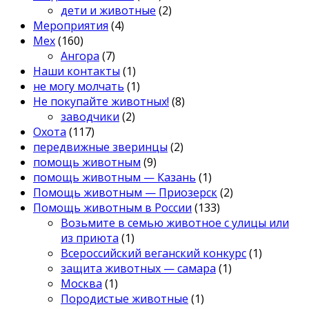
дети и животные
(2)
Мероприятия
(4)
Мех
(160)
Ангора
(7)
Наши контакты
(1)
не могу молчать
(1)
Не покупайте животных!
(8)
заводчики
(2)
Охота
(117)
передвижные зверинцы
(2)
помощь животным
(9)
помощь животным — Казань
(1)
Помощь животным — Приозерск
(2)
Помощь животным в России
(133)
Возьмите в семью животное с улицы или
из приюта
(1)
Всероссийский веганский конкурс
(1)
защита животных — самара
(1)
Москва
(1)
Породистые животные
(1)