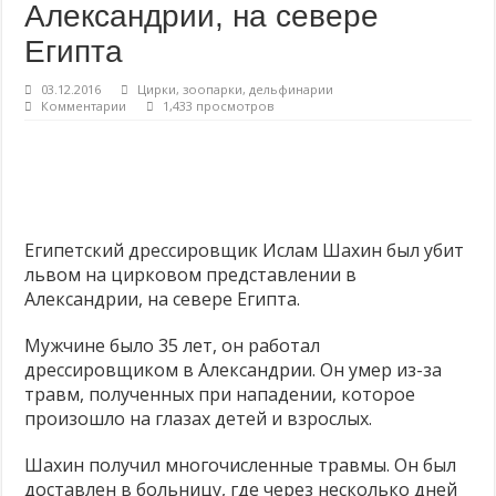
Александрии, на севере
Молоко — без слёз коров и телят! ❤
Египта
Продажа кошек, собак и кроликов запрещена!
03.12.2016
Цирки, зоопарки, дельфинарии
Есть альтернативы опытам на животных — почему бы их не использовать?
Комментарии
1,433 просмотров
Египетский дрессировщик Ислам Шахин был убит
львом на цирковом представлении в
Александрии, на севере Египта.
Мужчине было 35 лет, он работал
дрессировщиком в Александрии. Он умер из-за
травм, полученных при нападении, которое
произошло на глазах детей и взрослых.
Шахин получил многочисленные травмы. Он был
доставлен в больницу, где через несколько дней