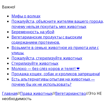
Важно!
Мифы о волках
Пожалуйста, объясните жителям вашего города,
почему нельзя покупать мех животных
Беременность на убой
Вегетарианские продукты с высоким
содержанием протеинов.
Возьмите в семью животное из приюта или с
улицы.
Пожалуйста, стерилизуйте животных
Стерилизуйте животных
Молоко — без слёз коров и телят! ❤
Продажа кошек, собак и кроликов запрещена!
Есть альтернативы опытам на животных —
почему бы их не использовать?
Главная
//
Права животных
//
Вегетарианство
//
Это НЕ
необходимость