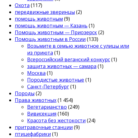
Охота
(117)
передвижные зверинцы
(2)
помощь животным
(9)
помощь животным — Казань
(1)
Помощь животным — Приозерск
(2)
Помощь животным в России
(133)
Возьмите в семью животное с улицы или
из приюта
(1)
Всероссийский веганский конкурс
(1)
защита животных — самара
(1)
Москва
(1)
Породистые животные
(1)
Санкт-Петербург
(1)
Породы
(2)
Права животных
(1 454)
Вегетарианство
(249)
Вивисекция
(160)
Красота без жестокости
(24)
притравочные станции
(9)
птицефабрики
(1)