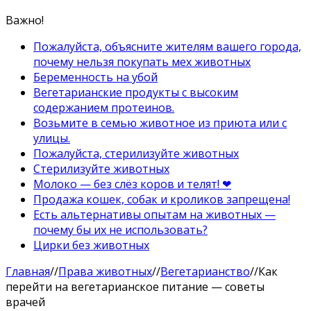
Важно!
Пожалуйста, объясните жителям вашего города,
почему нельзя покупать мех животных
Беременность на убой
Вегетарианские продукты с высоким
содержанием протеинов.
Возьмите в семью животное из приюта или с
улицы.
Пожалуйста, стерилизуйте животных
Стерилизуйте животных
Молоко — без слёз коров и телят! ❤
Продажа кошек, собак и кроликов запрещена!
Есть альтернативы опытам на животных —
почему бы их не использовать?
Цирки без животных
Главная
//
Права животных
//
Вегетарианство
//
Как
перейти на вегетарианское питание — советы
врачей