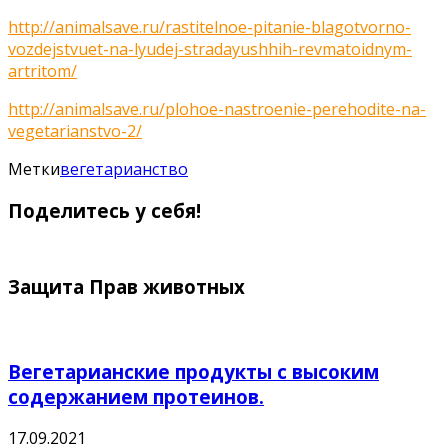
http://animalsave.ru/rastitelnoe-pitanie-blagotvorno-
vozdejstvuet-na-lyudej-stradayushhih-revmatoidnym-
artritom/
http://animalsave.ru/plohoe-nastroenie-perehodite-na-
vegetarianstvo-2/
Метки
вегетарианство
Поделитесь у себя!
Защита Прав животных
Вегетарианские продукты с высоким
содержанием протеинов.
17.09.2021