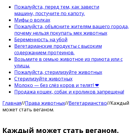
Пожалуйста, перед тем, как завести
машину, постучите по капоту.
Мифы о волках
Пожалуйста, объясните жителям вашего города,
почему нельзя покупать мех животных
Беременность на убой
Вегетарианские продукты с высоким
содержанием протеинов.
Возьмите в семью животное из приюта или с
улицы.
Пожалуйста, стерилизуйте животных
Стерилизуйте животных
Молоко — без слёз коров и телят! ❤
Продажа кошек, собак и кроликов запрещена!
Главная
//
Права животных
//
Вегетарианство
//
Каждый
может стать веганом.
Каждый может стать веганом.