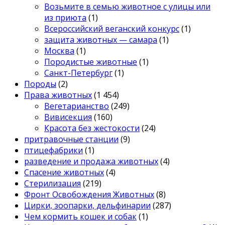
Возьмите в семью животное с улицы или
из приюта
(1)
Всероссийский веганский конкурс
(1)
защита животных — самара
(1)
Москва
(1)
Породистые животные
(1)
Санкт-Петербург
(1)
Породы
(2)
Права животных
(1 454)
Вегетарианство
(249)
Вивисекция
(160)
Красота без жестокости
(24)
притравочные станции
(9)
птицефабрики
(1)
разведение и продажа животных
(4)
Спасение животных
(4)
Стерилизация
(219)
Фронт Освобождения Животных
(8)
Цирки, зоопарки, дельфинарии
(287)
Чем кормить кошек и собак
(1)