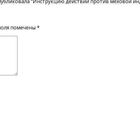
убликовала “Инструкцию действий против меховой инд
поля помечены
*