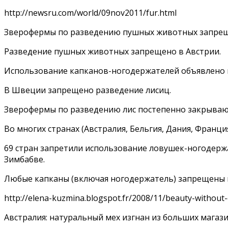
http://newsru.com/world/09nov2011/fur.html
Зверофермы по разведению пушных животных запреще
Разведение пушных животных запрещено в Австрии.
Использование капканов-ногодержателей объявлено в 
В Швеции запрещено разведение лисиц.
Зверофермы по разведению лис постепенно закрываю
Во многих странах (Австралия, Бельгия, Дания, Франци
69 стран запретили использование ловушек-ногодержат
Зимбабве.
Любые капканы (включая ногодержатель) запрещены в 1
http://elena-kuzmina.blogspot.fr/2008/11/beauty-without-
Австралия: натуральный мех изгнан из больших магаз