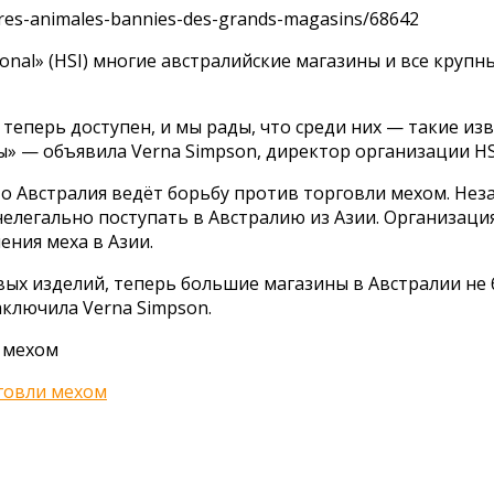
rures-animales-bannies-des-grands-magasins/68642
onal» (HSI) многие австралийские магазины и все круп
перь доступен, и мы рады, что среди них — такие извес
 — объявила Verna Simpson, директор организации HSI
то Австралия ведёт борьбу против торговли мехом. Нез
елегально поступать в Австралию из Азии. Организация
ния меха в Азии.
ых изделий, теперь большие магазины в Австралии не 
ключила Verna Simpson.
 мехом
говли мехом