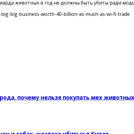
ллиарда животных в год не должны быть убиты ради моды
s-big-big-business-worth-40-billion-as-much-as-wi-fi-trade
рода, почему нельзя покупать мех животны
ек и собак, жестоко убитых в Китае.