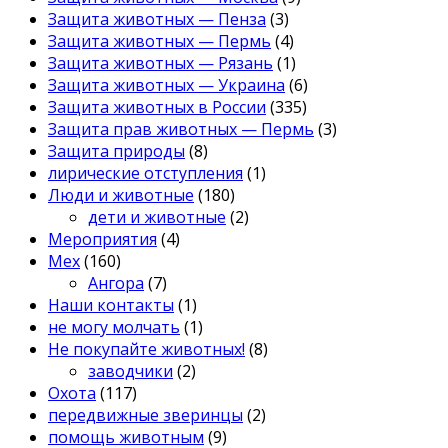
Защита животных — Пенза
(3)
Защита животных — Пермь
(4)
Защита животных — Рязань
(1)
Защита животных — Украина
(6)
Защита животных в России
(335)
Защита прав животных — Пермь
(3)
Защита природы
(8)
лирические отступления
(1)
Люди и животные
(180)
дети и животные
(2)
Мероприятия
(4)
Мех
(160)
Ангора
(7)
Наши контакты
(1)
не могу молчать
(1)
Не покупайте животных!
(8)
заводчики
(2)
Охота
(117)
передвижные зверинцы
(2)
помощь животным
(9)