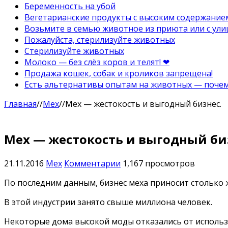
Беременность на убой
Вегетарианские продукты с высоким содержание
Возьмите в семью животное из приюта или с ули
Пожалуйста, стерилизуйте животных
Стерилизуйте животных
Молоко — без слёз коров и телят! ❤
Продажа кошек, собак и кроликов запрещена!
Есть альтернативы опытам на животных — почему
Главная
//
Мех
//
Мех — жестокость и выгодный бизнес.
Мех — жестокость и выгодный би
21.11.2016
Мех
Комментарии
1,167 просмотров
По последним данным, бизнес меха приносит столько ж
В этой индустрии занято свыше миллиона человек.
Некоторые дома высокой моды отказались от использов