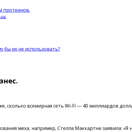
м протеинов.
цы.
 бы их не использовать?
знес.
е, сколько всемирная сеть Wi-Fi — 40 миллиардов долл
ания меха, например, Стелла Маккартни заявила: «Я не