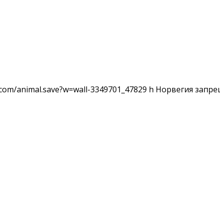
vk.com/animal.save?w=wall-3349701_47829 h Норвегия з