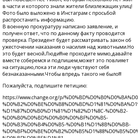
в части и которого знали жители близлежащих улиц!
Фото было выложено в Инстаграм с просьбой
распростанить информацию.
В военную прокуратуру написано заявление, и
получен ответ, что по данному факту проводится
проверка. Президент будет рассматривать закон об
ужесточении наказания о насилия над животными.Но
это будет весной.Люди!!!не проходите мимо,давайте
вместе соберемся и подпишем,может это повлияет
на ситуацию,пока эти люди чувствуют себя
безнаказанными.Чтобы впредь такого не было!!!
Пожалуйста, подпишите петицию:
https://www.change.org/p/%D0%BD%D0%B0%D0%BA
%D0%B2%D0%BE%D0%B8%D0%BD%D1%81%D0%BA%D1
%D1%87%D0%B0%D1%81%D1%82%D1%8C-%D0%B2-
%D0%B0%D0%BD%D0%B0%D0%BF%D0%B5-
%D0%B3%D0%B4%D0%B5-%D0%B1%D1%8B%D0%BB-
%D0%BF%D0%BE%D0%B2%D0%B5%D1%88%D0%B5%D0
%D0%BF%D0%B5%D1%81-