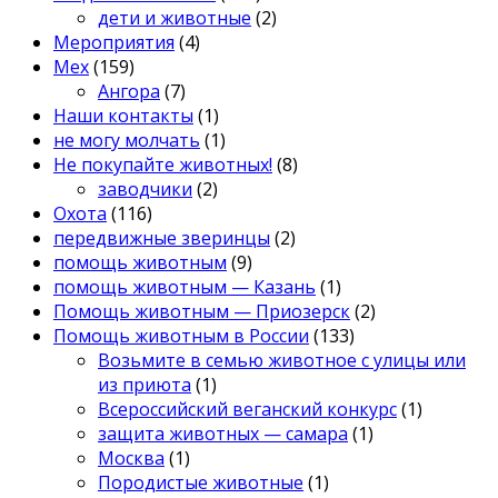
дети и животные
(2)
Мероприятия
(4)
Мех
(159)
Ангора
(7)
Наши контакты
(1)
не могу молчать
(1)
Не покупайте животных!
(8)
заводчики
(2)
Охота
(116)
передвижные зверинцы
(2)
помощь животным
(9)
помощь животным — Казань
(1)
Помощь животным — Приозерск
(2)
Помощь животным в России
(133)
Возьмите в семью животное с улицы или
из приюта
(1)
Всероссийский веганский конкурс
(1)
защита животных — самара
(1)
Москва
(1)
Породистые животные
(1)