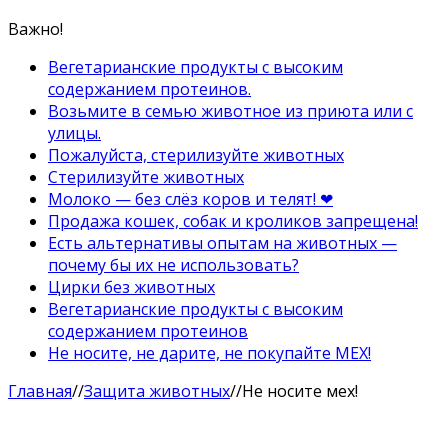
Важно!
Вегетарианские продукты с высоким
содержанием протеинов.
Возьмите в семью животное из приюта или с
улицы.
Пожалуйста, стерилизуйте животных
Стерилизуйте животных
Молоко — без слёз коров и телят! ❤
Продажа кошек, собак и кроликов запрещена!
Есть альтернативы опытам на животных —
почему бы их не использовать?
Цирки без животных
Вегетарианские продукты с высоким
содержанием протеинов
Не носите, не дарите, не покупайте МЕХ!
Главная
//
Защита животных
//
Не носите мех!