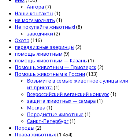
Ангора
(7)
Наши контакты
(1)
не могу молчать
(1)
Не покупайте животных!
(8)
заводчики
(2)
Охота
(116)
передвижные зверинцы
(2)
помощь животным
(9)
помощь животным — Казань
(1)
Помощь животным — Приозерск
(2)
Помощь животным в России
(133)
Возьмите в семью животное с улицы или
из приюта
(1)
Всероссийский веганский конкурс
(1)
защита животных — самара
(1)
Москва
(1)
Породистые животные
(1)
Санкт-Петербург
(1)
Породы
(2)
Права животных
(1 454)