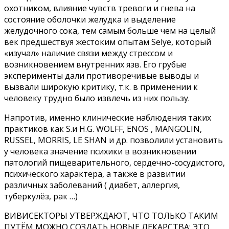
охотником, влияние чувств тревоги и гнева на
состояние оболочки желудка и выделение
желудочного сока, тем самым больше чем на целый
век предшествуя жестоким опытам Selye, который
«изучал» наличие связи между стрессом и
возникновением внутренних язв. Его грубые
эксперименты дали противоречивые выводы и
вызвали широкую критику, т.к. в применении к
человеку трудно было извлечь из них пользу.
Напротив, именно клинические наблюдения таких
практиков как S.и H.G. WOLFF, ENOS , MANGOLIN,
RUSSEL, MORRIS, LE SHAN и др. позволили установить
у человека значение психики в возникновении
патологий пищеварительного, сердечно-сосудистого,
психического характера, а также в развитии
различных заболеваний ( диабет, аллергия,
туберкулёз, рак …)
ВИВИСЕКТОРЫ УТВЕРЖДАЮТ, ЧТО ТОЛЬКО ТАКИМ
ПУТЁМ МОЖНО СОЗДАТЬ НОВЫЕ ЛЕКАРСТВА: ЭТО