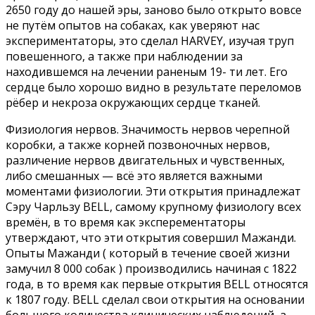
2650 году до нашей эры, заново было открыто вовсе
не путём опытов на собаках, как уверяют нас
экспериментаторы, это сделал HARVEY, изучая труп
повешенного, а также при наблюдении за
находившемся на лечении раненым 19- ти лет. Его
сердце было хорошо видно в результате переломов
рёбер и некроза окружающих сердце тканей.
Физиология нервов. Значимость нервов черепной
коробки, а также корней позвоночных нервов,
различение нервов двигательных и чувственных,
либо смешанных — всё это является важными
моментами физиологии. Эти открытия принадлежат
Сэру Чарльзу BELL, самому крупному физиологу всех
времён, в то время как эксперементаторы
утверждают, что эти открытия совершил Мажанди.
Опыты Мажанди ( который в течение своей жизни
замучил 8 000 собак ) производились начиная с 1822
года, в то время как первые открытия BELL относятся
к 1807 году. BELL сделал свои открытия на основании
большого количества клинических наблюдений, а