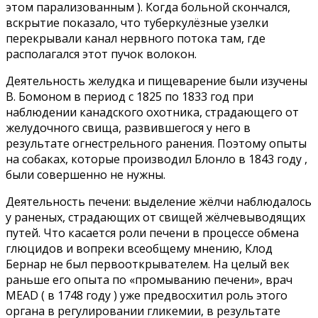
этом парализованным ). Когда больной скончался,
вскрытие показало, что туберкулёзные узелки
перекрывали канал нервного потока там, где
располагался этот пучок волокон.
Деятельность желудка и пищеварение были изучены
В. Бомоном в период с 1825 по 1833 год при
наблюдении канадского охотника, страдающего от
желудочного свища, развившегося у него в
результате огнестрельного ранения. Поэтому опыты
на собаках, которые производил Блонло в 1843 году ,
были совершенно не нужны.
Деятельность печени: выделение жёлчи наблюдалось
у раненых, страдающих от свищей жёлчевыводящих
путей. Что касается роли печени в процессе обмена
глюцидов и вопреки всеобщему мнению, Клод
Бернар не был первооткрывателем. На целый век
раньше его опыта по «промыванию печени», врач
MEAD ( в 1748 году ) уже предвосхитил роль этого
органа в регулировании гликемии, в результате