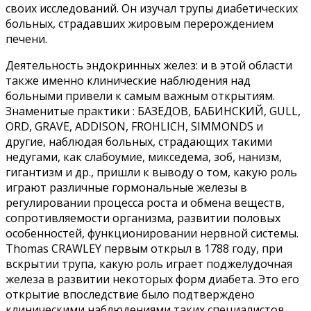
своих исследований. Он изучал трупы диабетических
больных, страдавших жировым перерождением
печени.
Деятельность эндокринных желез: и в этой области
также именно клинические наблюдения над
больными привели к самым важным открытиям.
Знаменитые практики : БАЗЕДОВ, БАБИНСКИЙ, GULL,
ORD, GRAVE, ADDISON, FROHLICH, SIMMONDS и
другие, наблюдая больных, страдающих такими
недугами, как слабоумие, микседема, зоб, нанизм,
гигантизм и др., пришли к выводу о том, какую роль
играют различные гормональные железы в
регулировании процесса роста и обмена веществ,
сопротивляемости организма, развитии половых
особенностей, функционировании нервной системы.
Thomas CRAWLEY первым открыл в 1788 году, при
вскрытии трупа, какую роль играет поджелудочная
железа в развитии некоторых форм диабета. Это его
открытие впоследствие было подтверждено
клиническими наблюдениями таких специалистов,