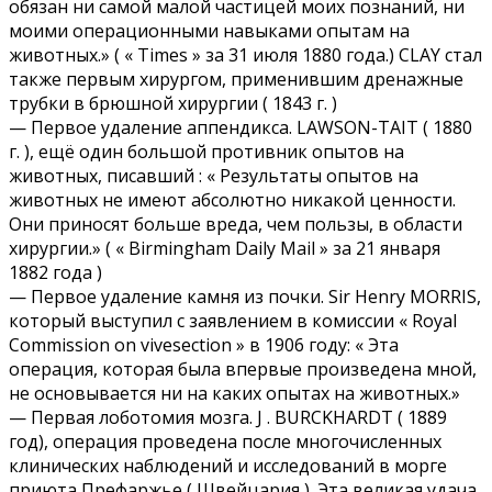
обязан ни самой малой частицей моих познаний, ни
моими операционными навыками опытам на
животных.» ( « Times » за 31 июля 1880 года.) CLAY стал
также первым хирургом, применившим дренажные
трубки в брюшной хирургии ( 1843 г. )
— Первое удаление аппендикса. LAWSON-TAIT ( 1880
г. ), ещё один большой противник опытов на
животных, писавший : « Результаты опытов на
животных не имеют абсолютно никакой ценности.
Они приносят больше вреда, чем пользы, в области
хирургии.» ( « Birmingham Daily Mail » за 21 января
1882 года )
— Первое удаление камня из почки. Sir Henry MORRIS,
который выступил с заявлением в комиссии « Royal
Commission on vivesection » в 1906 году: « Эта
операция, которая была впервые произведена мной,
не основывается ни на каких опытах на животных.»
— Первая лоботомия мозга. J . BURCKHARDT ( 1889
год), операция проведена после многочисленных
клинических наблюдений и исследований в морге
приюта Префаржье ( Швейцария ). Эта великая удача