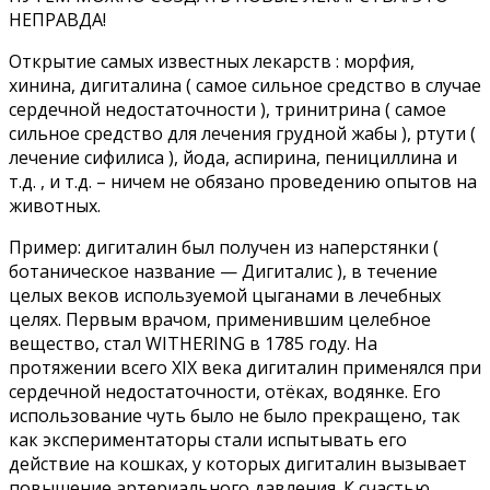
НЕПРАВДА!
Открытие самых известных лекарств : морфия,
хинина, дигиталина ( самое сильное средство в случае
сердечной недостаточности ), тринитрина ( самое
сильное средство для лечения грудной жабы ), ртути (
лечение сифилиса ), йода, аспирина, пенициллина и
т.д. , и т.д. – ничем не обязано проведению опытов на
животных.
Пример: дигиталин был получен из наперстянки (
ботаническое название — Дигиталис ), в течение
целых веков используемой цыганами в лечебных
целях. Первым врачом, применившим целебное
вещество, стал WITHERING в 1785 году. На
протяжении всего XIX века дигиталин применялся при
сердечной недостаточности, отёках, водянке. Его
использование чуть было не было прекращено, так
как экспериментаторы стали испытывать его
действие на кошках, у которых дигиталин вызывает
повышение артериального давления. К счастью,