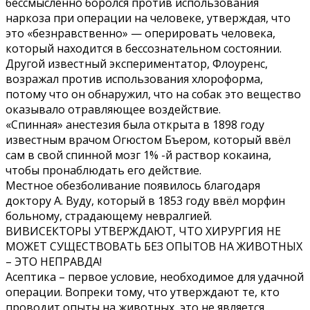
бессмысленно боролся против использования
наркоза при операции на человеке, утверждая, что
это «безнравственно» — оперировать человека,
который находится в бессознательном состоянии.
Другой известный экспериментатор, Флоуренс,
возражал против использования хлороформа,
потому что он обнаружил, что на собак это вещество
оказывало отравляющее воздействие.
«Спинная» анестезия была открыта в 1898 году
известным врачом Огюстом Бъером, который ввёл
сам в свой спинной мозг 1% -й раствор кокаина,
чтобы пронаблюдать его действие.
Местное обезболивание появилось благодаря
доктору А. Вуду, который в 1853 году ввёл морфин
больному, страдающему невралгией.
ВИВИСЕКТОРЫ УТВЕРЖДАЮТ, ЧТО ХИРУРГИЯ НЕ
МОЖЕТ СУЩЕСТВОВАТЬ БЕЗ ОПЫТОВ НА ЖИВОТНЫХ
– ЭТО НЕПРАВДА!
Асептика – первое условие, необходимое для удачной
операции. Вопреки тому, что утверждают те, кто
проводит опыты на животных, это не является