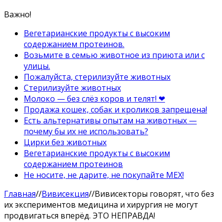
Важно!
Вегетарианские продукты с высоким
содержанием протеинов.
Возьмите в семью животное из приюта или с
улицы.
Пожалуйста, стерилизуйте животных
Стерилизуйте животных
Молоко — без слёз коров и телят! ❤
Продажа кошек, собак и кроликов запрещена!
Есть альтернативы опытам на животных —
почему бы их не использовать?
Цирки без животных
Вегетарианские продукты с высоким
содержанием протеинов
Не носите, не дарите, не покупайте МЕХ!
Главная
//
Вивисекция
//
Вивисекторы говорят, что без
их экспериментов медицина и хирургия не могут
продвигаться вперёд. ЭТО НЕПРАВДА!