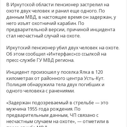
пенсионер
В Иркутской области пенсионер застрелил на
Стерилизуйте животных
убил
охоте двух человек и ранил еще одного. По
на
Молоко — без слёз коров и телят! ❤
охоте
данным МВД, в настоящее время он задержан, у
двух
него изъят охотничий карабин. По
Продажа кошек, собак и кроликов запрещена!
человек
предварительной версии, причиной инцидента
стал несчастный случай на охоте.
Иркутский пенсионер убил двух человек на охоте.
Об этом сообщил «Интерфакс»со ссылкой на
пресс-службе ГУ МВД региона.
Инцидент произошел у поселка Ялка в 120
километрах от районного центра Усть-Кут.
Полиция обнаружила тела двух погибших и
одного человека с ранениями.
«Задержан подозреваемый в стрельбе — это
мужчина 1955 года рождения. По
предварительным данным, ЧП связано с
несчастным случаем на охоте», — отметили в