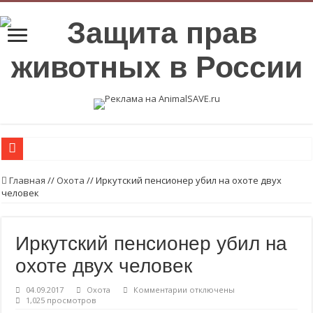
Пожалуйста, перед тем, как завести машину, постучите по капоту.
Главная
//
Охота
//
Иркутский пенсионер убил на охоте двух
человек
Мифы о волках
Пожалуйста, объясните жителям вашего города, почему нельзя покупать ме
Иркутский пенсионер убил на
Беременность на убой
охоте двух человек
Вегетарианские продукты с высоким содержанием протеинов.
Возьмите в семью животное из приюта или с улицы.
к
04.09.2017
Охота
Комментарии
отключены
записи
1,025 просмотров
Пожалуйста, стерилизуйте животных
Иркутский