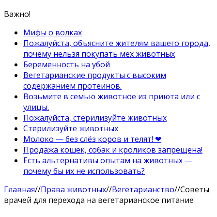
Важно!
Мифы о волках
Пожалуйста, объясните жителям вашего города,
почему нельзя покупать мех животных
Беременность на убой
Вегетарианские продукты с высоким
содержанием протеинов.
Возьмите в семью животное из приюта или с
улицы.
Пожалуйста, стерилизуйте животных
Стерилизуйте животных
Молоко — без слёз коров и телят! ❤
Продажа кошек, собак и кроликов запрещена!
Есть альтернативы опытам на животных —
почему бы их не использовать?
Главная
//
Права животных
//
Вегетарианство
//
Советы
врачей для перехода на вегетарианское питание