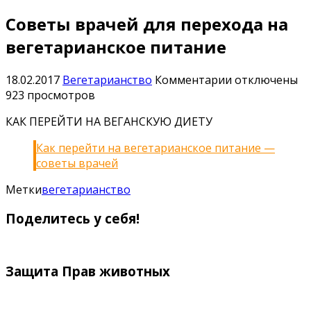
Советы врачей для перехода на
вегетарианское питание
к
18.02.2017
Вегетарианство
Комментарии
отключены
записи
923 просмотров
Советы
КАК ПЕРЕЙТИ НА ВЕГАНСКУЮ ДИЕТУ
врачей
для
Как перейти на вегетарианское питание —
перехода
советы врачей
на
вегетарианск
Метки
вегетарианство
питание
Поделитесь у себя!
Защита Прав животных